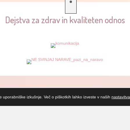
Dejstva za zdrav in kvaliteten odnos
še uporabniške izkušnje. Več o piškotkih lahko izveste v naših
nastavitv