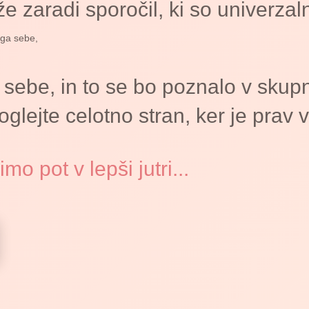
e zaradi sporočil, ki so univerzal
ega sebe,
sebe, in to se bo poznalo v skupn
 oglejte celotno stran, ker je pra
mo pot v lepši jutri...