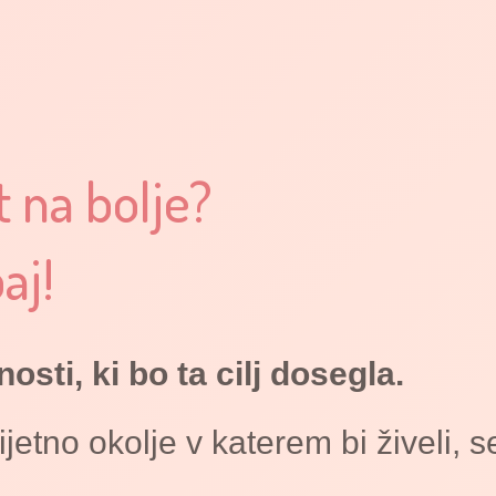
t na bolje?
aj!
osti, ki bo ta cilj dosegla.
etno okolje v katerem bi živeli, se 