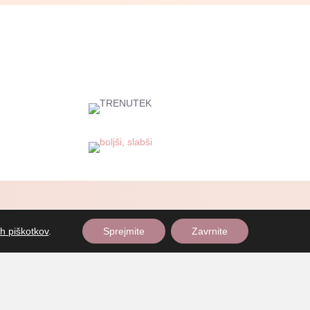
ah piškotkov
.
Sprejmite
Zavrnite