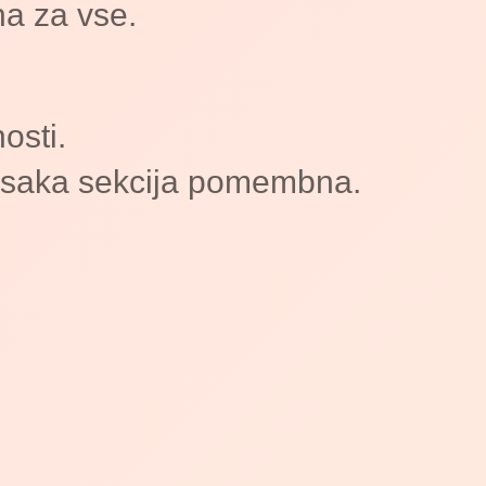
na za vse.
osti.
v vsaka sekcija pomembna.